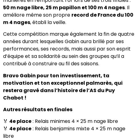
manières en remportant l’or lors de ses trois finales :
50 m nage libre, 25 m papillon et 100 m 4 nages
. Il
améliore même son propre
record de France du 100
m 4 nages
, établi la veille.
Cette compétition marque également la fin de quatre
années durant lesquelles Gabin aura brillé par ses
performances, ses records, mais aussi par son esprit
d’équipe et sa solidarité au sein des groupes qu’il a
contribué à construire au fil des saisons.
Bravo Gabin pour ton investissement, ta
motivation et ton exceptionnel palmarès, qui
restera gravé dans l’histoire de l’AS du Puy
Chabot !
Autres résultats en finales
🏅
4e place
: Relais minimes 4 × 25 m nage libre
🏅
4e place
: Relais benjamins mixte 4 × 25 m nage
libre