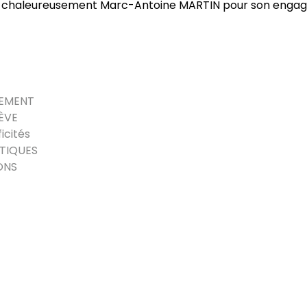
chaleureusement Marc-Antoine MARTIN pour son engagem
SEMENT
LÈVE
icités
ATIQUES
ONS