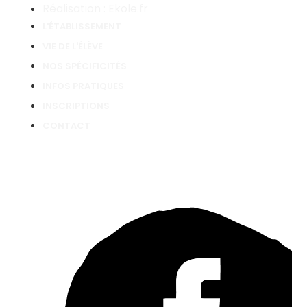
Réalisation : Ekole.fr
L'ÉTABLISSEMENT
VIE DE L'ÉLÈVE
NOS SPÉCIFICITÉS
INFOS PRATIQUES
INSCRIPTIONS
CONTACT
Suivez-nous !