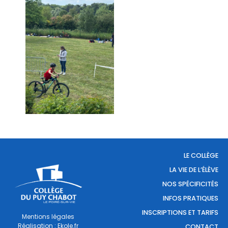
LE COLLÈGE
LA VIE DE L’ÉLÈVE
NOS SPÉCIFICITÉS
INFOS PRATIQUES
INSCRIPTIONS ET TARIFS
Mentions légales
Réalisation : Ekole.fr
CONTACT