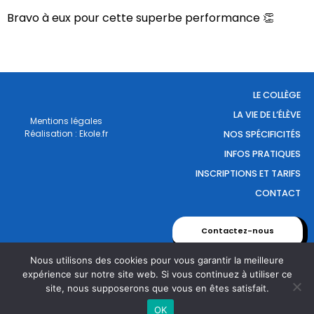
Bravo à eux pour cette superbe performance 👏
LE COLLÈGE
LA VIE DE L’ÉLÈVE
Mentions légales
Réalisation : Ekole.fr
NOS SPÉCIFICITÉS
INFOS PRATIQUES
INSCRIPTIONS ET TARIFS
CONTACT
Contactez-nous
Nous utilisons des cookies pour vous garantir la meilleure
expérience sur notre site web. Si vous continuez à utiliser ce
site, nous supposerons que vous en êtes satisfait.
Engagé pour l’environnement : compensation de l’impact
OK