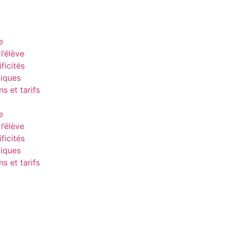
e
l’élève
ficités
tiques
ns et tarifs
e
l’élève
ficités
tiques
ns et tarifs