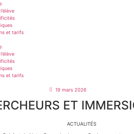
e
l’élève
ficités
tiques
ns et tarifs
e
l’élève
ficités
tiques
ns et tarifs
19 mars 2026
ERCHEURS ET IMMERS
ACTUALITÉS