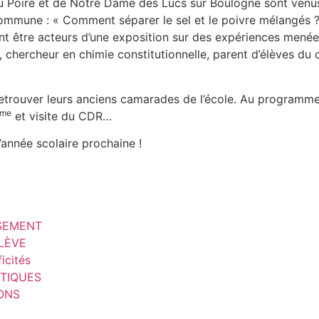
 Poiré et de Notre Dame des Lucs sur Boulogne sont venus 
mmune : « Comment séparer le sel et le poivre mélangés ? »
t être acteurs d’une exposition sur des expériences menées
, chercheur en chimie constitutionnelle, parent d’élèves du 
 retrouver leurs anciens camarades de l’école. Au programme
me
et visite du CDR…
’année scolaire prochaine !
SSEMENT
ÉLÈVE
icités
ATIQUES
IONS