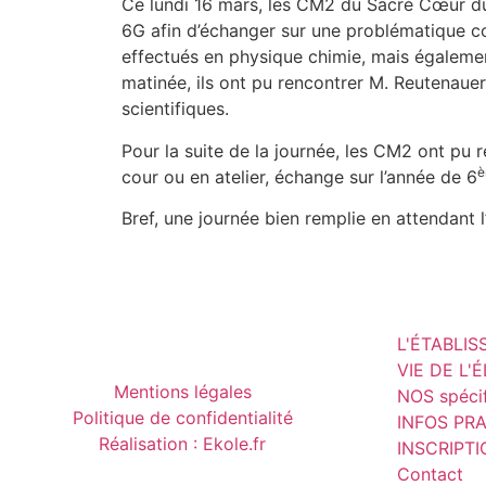
Ce lundi 16 mars, les CM2 du Sacré Cœur du
6G afin d’échanger sur une problématique co
effectués en physique chimie, mais égalemen
matinée, ils ont pu rencontrer M. Reutenauer
scientifiques.
Pour la suite de la journée, les CM2 ont pu
è
cour ou en atelier, échange sur l’année de 6
Bref, une journée bien remplie en attendant l
L'ÉTABLI
VIE DE L'
Mentions légales
NOS spécif
Politique de confidentialité
INFOS PR
Réalisation : Ekole.fr
INSCRIPT
Contact