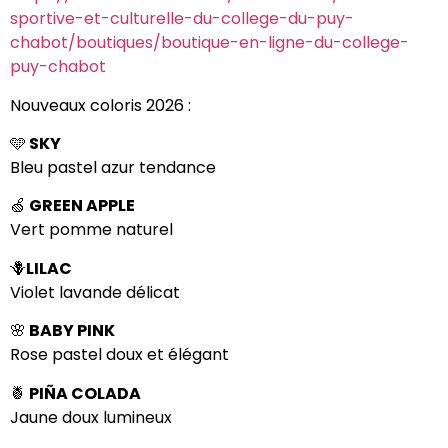
sportive-et-culturelle-du-college-du-puy-
chabot/boutiques/boutique-en-ligne-du-college-
puy-chabot
Nouveaux coloris 2026 :
🩵
SKY
Bleu pastel azur tendance
🍏
GREEN APPLE
Vert pomme naturel
🪻
LILAC
Violet lavande délicat
🌸
BABY PINK
Rose pastel doux et élégant
🍍
PIÑA COLADA
Jaune doux lumineux