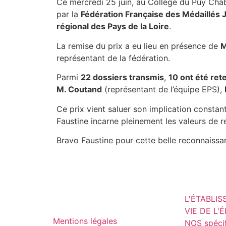
Ce mercredi 25 juin, au Collège du Puy Chab
par la
Fédération Française des Médaillés 
régional des Pays de la Loire
.
La remise du prix a eu lieu en présence de
M
représentant de la fédération.
Parmi
22 dossiers transmis
,
10 ont été ret
M. Coutand
(représentant de l’équipe EPS),
Ce prix vient saluer son implication constan
Faustine incarne pleinement les valeurs de res
Bravo Faustine pour cette belle reconnaissa
L'ÉTABLI
VIE DE L'
Mentions légales
NOS spécif