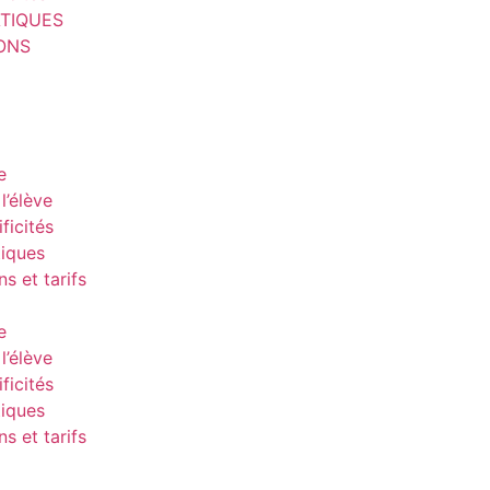
ATIQUES
IONS
e
l’élève
ficités
tiques
ns et tarifs
e
l’élève
ficités
tiques
ns et tarifs