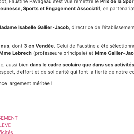
ot, Faustine Pavageau s’est vue remettre le
Prix de la Spor
Jeunesse, Sports et Engagement Associatif
, en partenaria
adame Isabelle Gallier-Jacob
, directrice de l’établissemen
enus
, dont
3 en Vendée
. Celui de Faustine a été sélectionn
Mme Lebrech
(professeure principale) et
Mme Gallier-Ja
te, aussi bien
dans le cadre scolaire que dans ses activité
pect, d’effort et de solidarité qui font la fierté de notre co
nce largement méritée !
SSEMENT
ÉLÈVE
icités