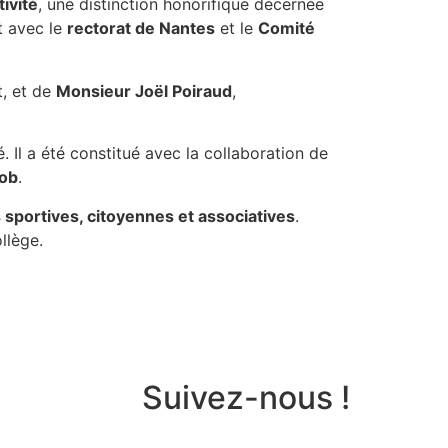
tivité
, une distinction honorifique décernée
t avec le
rectorat de Nantes
et le
Comité
t, et de
Monsieur Joël Poiraud
,
é. Il a été constitué avec la collaboration de
cob
.
s sportives, citoyennes et associatives
.
llège.
Suivez-nous !