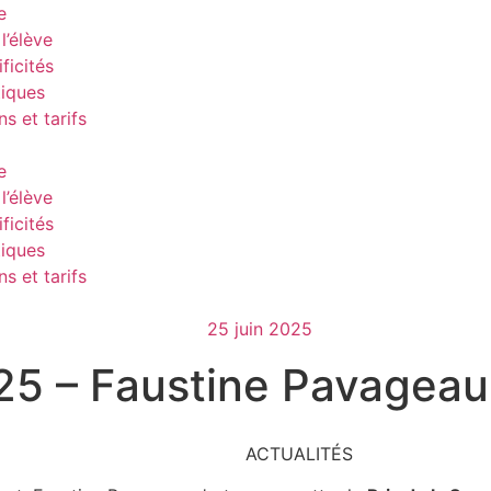
e
l’élève
ficités
tiques
ns et tarifs
e
l’élève
ficités
tiques
ns et tarifs
25 juin 2025
2025 – Faustine Pavagea
ACTUALITÉS