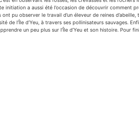
est en observant les fosses, les crevasses et les rochers l
te initiation a aussi été l’occasion de découvrir comment p
nt pu observer le travail d’un éleveur de reines d’abeille, t
de l’Île d’Yeu, à travers ses pollinisateurs sauvages. Enfin
pprendre un peu plus sur l’Île d’Yeu et son histoire. Pour fi