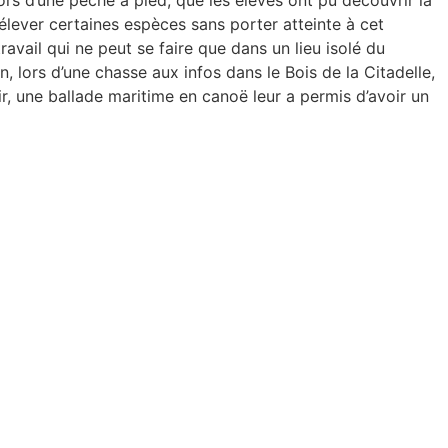
ors d’une pêche à pied, que les élèves ont pu découvrir la
rélever certaines espèces sans porter atteinte à cet
ravail qui ne peut se faire que dans un lieu isolé du
, lors d’une chasse aux infos dans le Bois de la Citadelle,
nir, une ballade maritime en canoë leur a permis d’avoir un