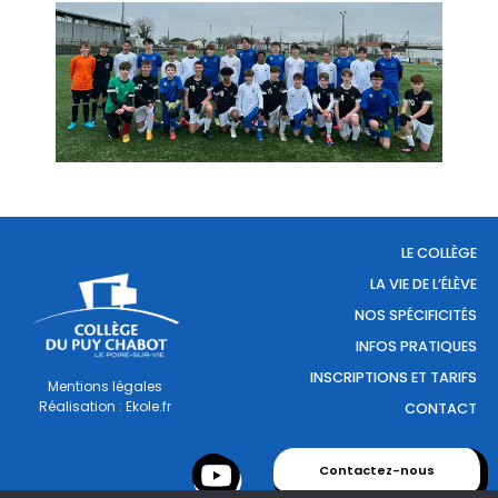
LE COLLÈGE
LA VIE DE L’ÉLÈVE
NOS SPÉCIFICITÉS
INFOS PRATIQUES
INSCRIPTIONS ET TARIFS
Mentions légales
Réalisation : Ekole.fr
CONTACT
Contactez-nous