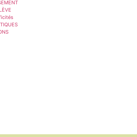
SSEMENT
ÉLÈVE
icités
ATIQUES
IONS