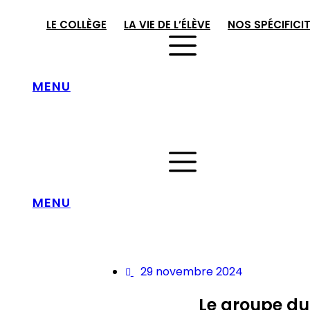
Aller
au
LE COLLÈGE
LA VIE DE L’ÉLÈVE
NOS SPÉCIFICI
contenu
MENU
MENU
29 novembre 2024
Le groupe du