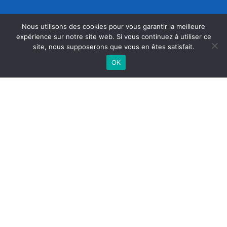
Nous utilisons des cookies pour vous garantir la meilleure
expérience sur notre site web. Si vous continuez à utiliser ce
site, nous supposerons que vous en êtes satisfait.
OK
L'ÉTABLISSEMENT
Le Collège accueille environ 700 élèves : une
taille qui permet, à la fois, de connaître
chacun de ceux qui y vivent et y travaillent et
d’offrir des possibilités de parcours pouvant